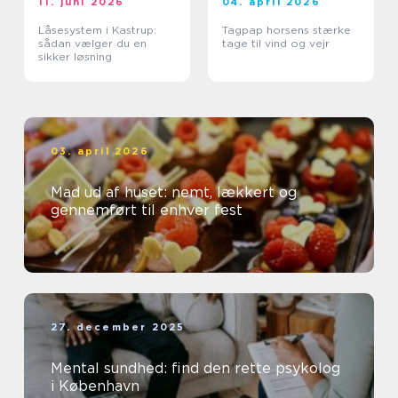
11. juni 2026
04. april 2026
Låsesystem i Kastrup:
Tagpap horsens stærke
sådan vælger du en
tage til vind og vejr
sikker løsning
03. april 2026
Mad ud af huset: nemt, lækkert og
gennemført til enhver fest
27. december 2025
Mental sundhed: find den rette psykolog
i København