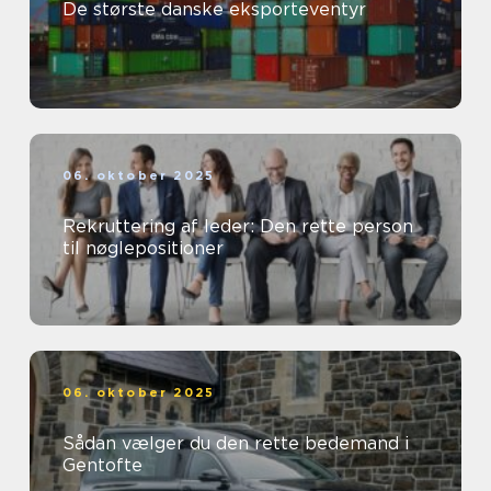
De største danske eksporteventyr
06. oktober 2025
Rekruttering af leder: Den rette person
til nøglepositioner
06. oktober 2025
Sådan vælger du den rette bedemand i
Gentofte