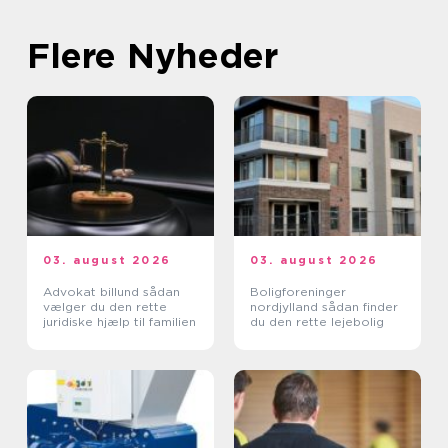
Flere Nyheder
03. august 2026
03. august 2026
Advokat billund sådan
Boligforeninger
vælger du den rette
nordjylland sådan finder
juridiske hjælp til familien
du den rette lejebolig