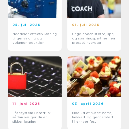
05. juli 2026
01. juli 2026
Neddeler effektiv løsning
Unge coach støtte, spejl
til genvinding og
og sparringspartner i en
volumenreduktion
presset hverdag
11. juni 2026
03. april 2026
Låsesystem i Kastrup:
Mad ud af huset: nemt,
sådan vælger du en
lækkert og gennemført
sikker løsning
til enhver fest