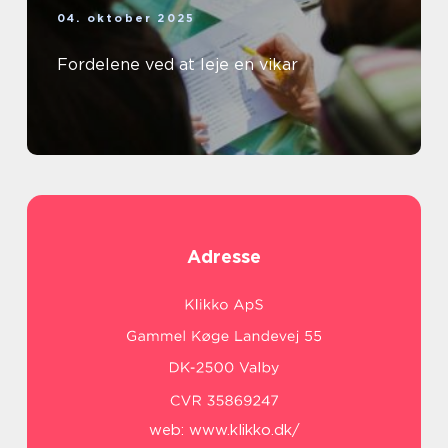
04. oktober 2025
Fordelene ved at leje en vikar
Adresse
web:
www.klikko.dk/