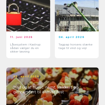
11. juni 2026
04. april 2026
Låsesystem i Kastrup:
Tagpap horsens stærke
sådan vælger du en
tage til vind og vejr
sikker løsning
03. april 2026
Mad ud af huset: nemt, lækkert og
gennemført til enhver fest