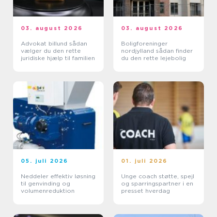
03. august 2026
03. august 2026
Advokat billund sådan
Boligforeninger
vælger du den rette
nordjylland sådan finder
juridiske hjælp til familien
du den rette lejebolig
05. juli 2026
01. juli 2026
Neddeler effektiv løsning
Unge coach støtte, spejl
til genvinding og
og sparringspartner i en
volumenreduktion
presset hverdag