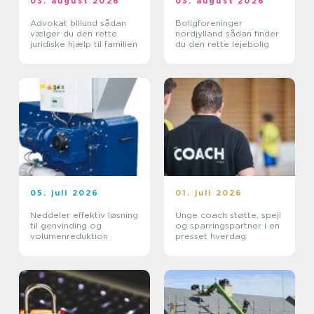
03. august 2026
03. august 2026
Advokat billund sådan
Boligforeninger
vælger du den rette
nordjylland sådan finder
juridiske hjælp til familien
du den rette lejebolig
05. juli 2026
01. juli 2026
Neddeler effektiv løsning
Unge coach støtte, spejl
til genvinding og
og sparringspartner i en
volumenreduktion
presset hverdag