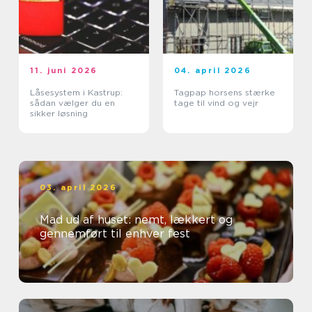
11. juni 2026
04. april 2026
Låsesystem i Kastrup:
Tagpap horsens stærke
sådan vælger du en
tage til vind og vejr
sikker løsning
03. april 2026
Mad ud af huset: nemt, lækkert og
gennemført til enhver fest