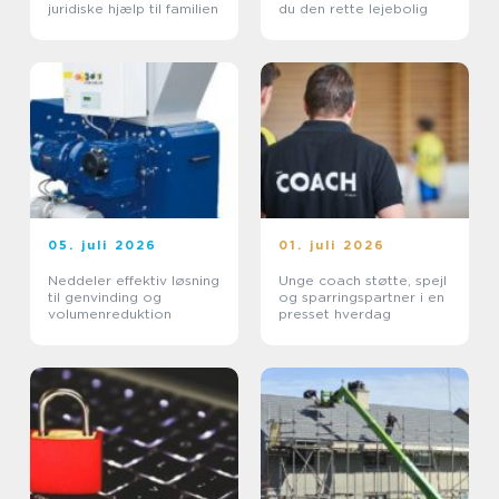
juridiske hjælp til familien
du den rette lejebolig
05. juli 2026
01. juli 2026
Neddeler effektiv løsning
Unge coach støtte, spejl
til genvinding og
og sparringspartner i en
volumenreduktion
presset hverdag