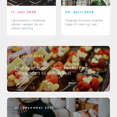
11. juni 2026
04. april 2026
Låsesystem i Kastrup:
Tagpap horsens stærke
sådan vælger du en
tage til vind og vejr
sikker løsning
03. april 2026
Mad ud af huset: nemt, lækkert og
gennemført til enhver fest
27. december 2025