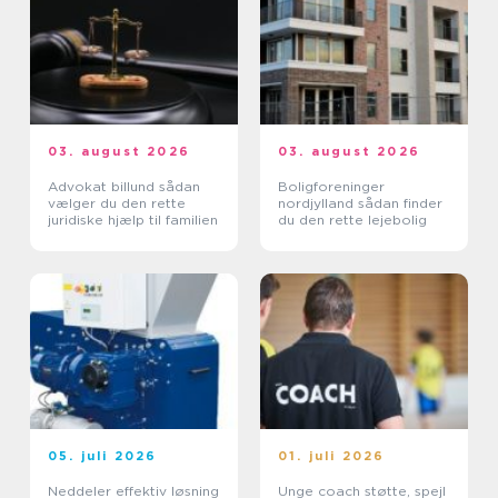
03. august 2026
03. august 2026
Advokat billund sådan
Boligforeninger
vælger du den rette
nordjylland sådan finder
juridiske hjælp til familien
du den rette lejebolig
05. juli 2026
01. juli 2026
Neddeler effektiv løsning
Unge coach støtte, spejl