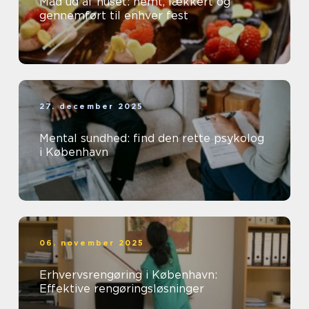
Mad ud af huset: nemt, lækkert og
gennemført til enhver fest
27. december 2025
Mental sundhed: find den rette psykolog
i København
06. november 2025
Erhvervsrengøring i København:
Effektive rengøringsløsninger