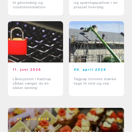
til genvinding og
og sparringspartner i en
volumenreduktion
presset hverdag
11. juni 2026
04. april 2026
Låsesystem i Kastrup:
Tagpap horsens stærke
sådan vælger du en
tage til vind og vejr
sikker løsning
03. april 2026