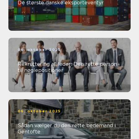
De største danske eksporteventyr
06. oktober 2025
Rekruttering af leder: Den rette person
til nøglepositioner
06. oktober 2025
Sådan vælger du den rette bedemand i
Gentofte