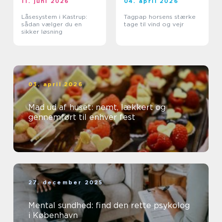
11. juni 2026
04. april 2026
Låsesystem i Kastrup:
Tagpap horsens stærke
sådan vælger du en
tage til vind og vejr
sikker løsning
03. april 2026
Mad ud af huset: nemt, lækkert og
gennemført til enhver fest
27. december 2025
Mental sundhed: find den rette psykolog
i København