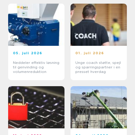
05. juli 2026
01. juli 2026
Neddeler effektiv løsning
Unge coach støtte, spejl
til genvinding og
og sparringspartner i en
volumenreduktion
presset hverdag