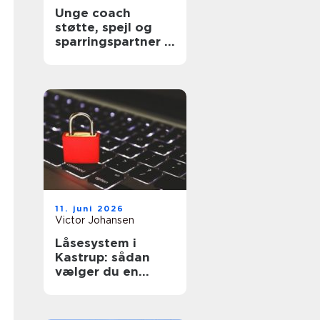
Unge coach
støtte, spejl og
sparringspartner i
en presset
hverdag
11. juni 2026
Victor Johansen
Låsesystem i
Kastrup: sådan
vælger du en
sikker løsning