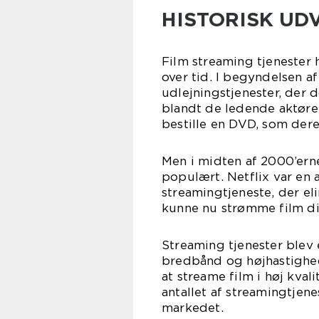
HISTORISK UD
Film streaming tjenester
over tid. I begyndelsen 
udlejningstjenester, der
blandt de ledende aktører
bestille en DVD, som dere
Men i midten af 2000’ern
populært. Netflix var en a
streamingtjeneste, der el
kunne nu strømme film di
Streaming tjenester ble
bredbånd og højhastighed
at streame film i høj kva
antallet af streamingtjen
markedet.