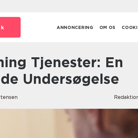
dk
ANNONCERING
OM OS
COOKI
de Undersøgelse
rtensen
Redaktio