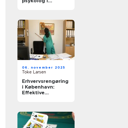
psykolog i
København
06. november 2025
Toke Larsen
Erhvervsrengøring
i København:
Effektive
rengøringsløsning
er