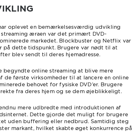
VIKLING
 har oplevet en bemærkelsesværdig udvikling
af streaming æraen var det primært DVD-
 dominerede markedet. Blockbuster og Netflix var
 på dette tidspunkt. Brugere var nødt til at
fter blev sendt til deres hjemadresse.
e begyndte online streaming at blive mere
f de første virksomheder til at lancere en online
iminerede behovet for fysiske DVD’er. Brugere
rekte fra deres hjem og se dem øjeblikkeligt.
v endnu mere udbredte med introduktionen af
sinternet. Dette gjorde det muligt for brugere
litet uden buffering eller nedbrud. Samtidig steg
ester markant, hvilket skabte øget konkurrence på