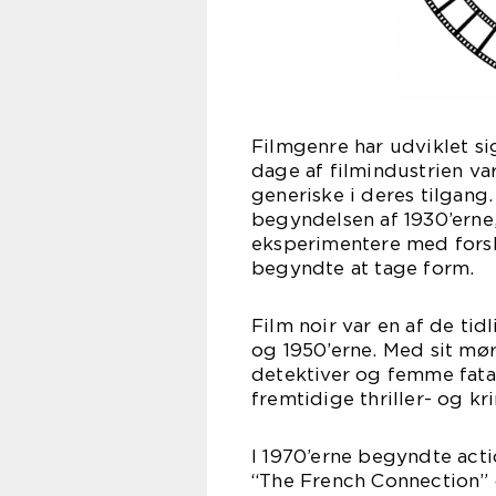
Filmgenre har udviklet si
dage af filmindustrien va
generiske i deres tilgang.
begyndelsen af 1930’erne
eksperimentere med forsk
begyndte at tage form.
Film noir var en af de tid
og 1950’erne. Med sit mø
detektiver og femme fatal
fremtidige thriller- og kr
I 1970’erne begyndte act
“The French Connection” 