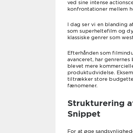
ved sine intense actions
konfrontationer mellem h
I dag ser vi en blanding 
som superheltefilm og dys
klassiske genrer som wes
Efterhånden som filmindu
avanceret, har genrernes
blevet mere kommercielle
produktudvidelse. Eksemp
tiltrækker store budgette
fænomener.
Strukturering a
Snippet
For at øge sandsynligheden