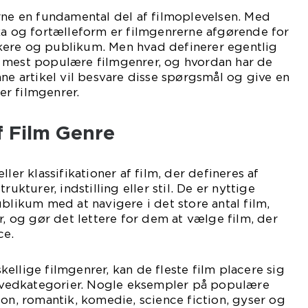
rne en fundamental del af filmoplevelsen. Med
ka og fortælleform er filmgenrerne afgørende for
itikere og publikum. Men hvad definerer egentlig
 mest populære filmgenrer, og hvordan har de
nne artikel vil besvare disse spørgsmål og give en
r filmgenrer.
f Film Genre
ller klassifikationer af film, der defineres af
rukturer, indstilling eller stil. De er nyttige
ublikum med at navigere i det store antal film,
r, og gør det lettere for dem at vælge film, der
ce.
ellige filmgenrer, kan de fleste film placere sig
 hovedkategorier. Nogle eksempler på populære
ion, romantik, komedie, science fiction, gyser og