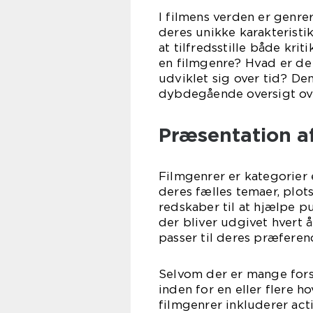
I filmens verden er genre
deres unikke karakteristi
at tilfredsstille både kr
en filmgenre? Hvad er de
udviklet sig over tid? De
dybdegående oversigt ove
Præsentation a
Filmgenrer er kategorier e
deres fælles temaer, plotst
redskaber til at hjælpe p
der bliver udgivet hvert å
passer til deres præferen
Selvom der er mange forsk
inden for en eller flere
filmgenrer inkluderer act