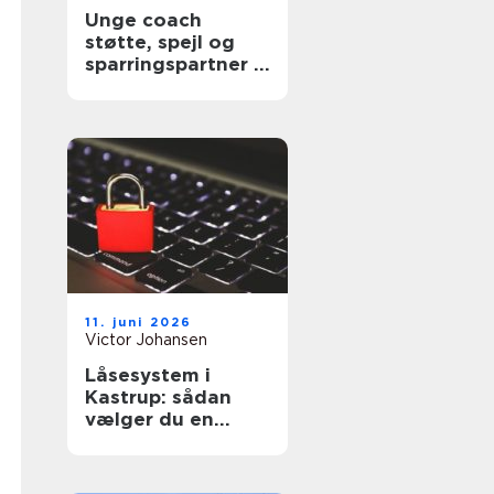
Unge coach
støtte, spejl og
sparringspartner i
en presset
hverdag
11. juni 2026
Victor Johansen
Låsesystem i
Kastrup: sådan
vælger du en
sikker løsning