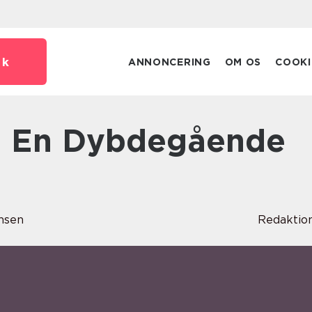
dk
ANNONCERING
OM OS
COOKI
nsen
Redaktio