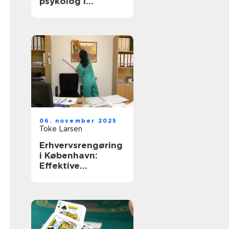
psykolog i
København
06. november 2025
Toke Larsen
Erhvervsrengøring
i København:
Effektive
rengøringsløsning
er