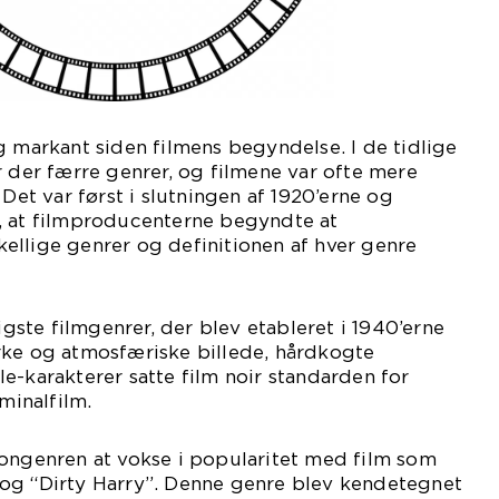
g markant siden filmens begyndelse. I de tidlige
r der færre genrer, og filmene var ofte mere
 Det var først i slutningen af 1920’erne og
, at filmproducenterne begyndte at
ellige genrer og definitionen af hver genre
ligste filmgenrer, der blev etableret i 1940’erne
rke og atmosfæriske billede, hårdkogte
e-karakterer satte film noir standarden for
iminalfilm.
iongenren at vokse i popularitet med film som
og “Dirty Harry”. Denne genre blev kendetegnet