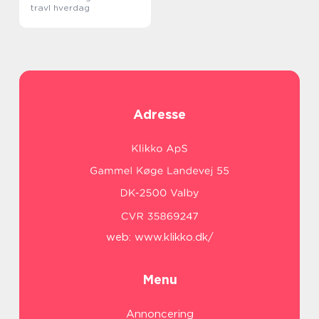
travl hverdag
Adresse
web:
www.klikko.dk/
Menu
Annoncering