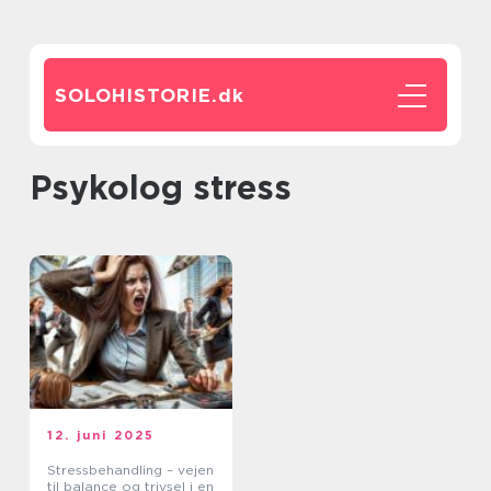
SOLOHISTORIE.
dk
psykolog stress
12. juni 2025
Stressbehandling – vejen
til balance og trivsel i en