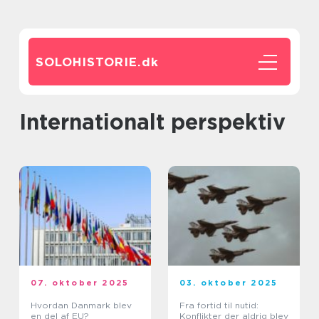
SOLOHISTORIE.
dk
Internationalt perspektiv
07. oktober 2025
03. oktober 2025
Hvordan Danmark blev
Fra fortid til nutid:
en del af EU?
Konflikter der aldrig blev