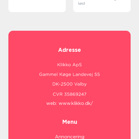
løst
Adresse
web:
www.klikko.dk/
Menu
Annoncering