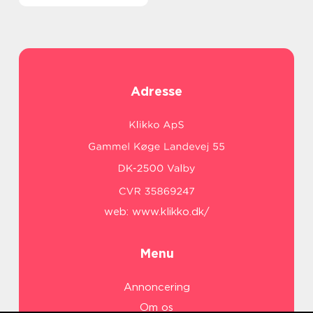
Adresse
web:
www.klikko.dk/
Menu
Annoncering
Om os